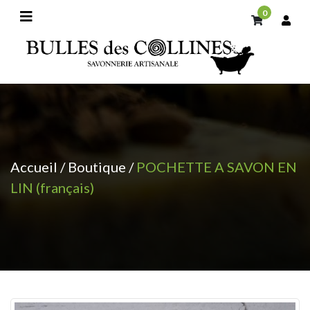
0
Accueil
/
Boutique
/
POCHETTE A SAVON EN
LIN (français)